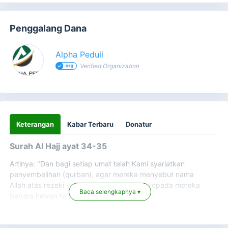
Penggalang Dana
Alpha Peduli
Verified Organization
Keterangan
Kabar Terbaru
Donatur
Surah Al Hajj ayat 34-35
Artinya: "Dan bagi setiap umat telah Kami syariatkan
penyembelihan (qurban), agar mereka menyebut nama
Allah atas rezeki yang dikaruniakan Allah kepada mereka
Baca selengkapnya ▾
berupa hewan ternak.