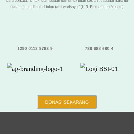
baru berkata, “Untuk fulan sekian dan untuk fulan sekian’, padahal harta itu
sudah menjadi hak si fulan (ahli warisnya.” (H.R. Bukhari dan Muslim)
1290-0113-9783-9
738-688-680-4
DONASI SEKARANG