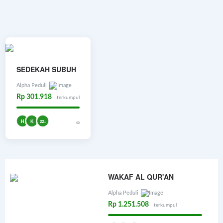
SEDEKAH SUBUH
Alpha Peduli
Rp 301.918
terkumpul
H
K
22+
∞
WAKAF AL QUR'AN
Alpha Peduli
Rp 1.251.508
terkumpul