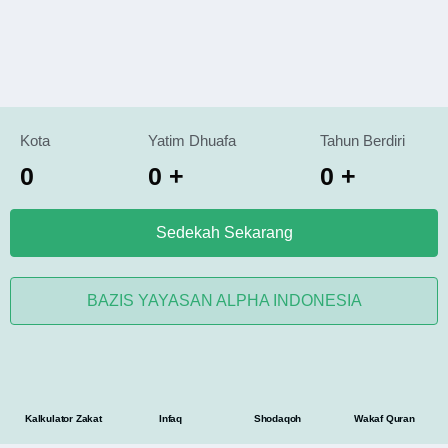
Kota
Yatim Dhuafa
Tahun Berdiri
0
0
+
0
+
Sedekah Sekarang
BAZIS YAYASAN ALPHA INDONESIA
Kalkulator Zakat
Infaq
Shodaqoh
Wakaf Quran