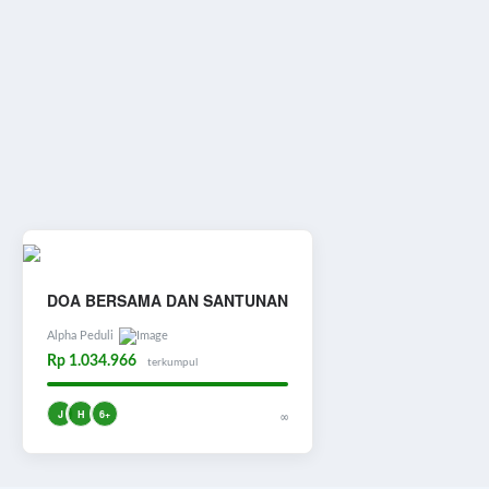
DOA BERSAMA DAN SANTUNAN
Alpha Peduli
Rp 1.034.966
terkumpul
J
H
6+
∞