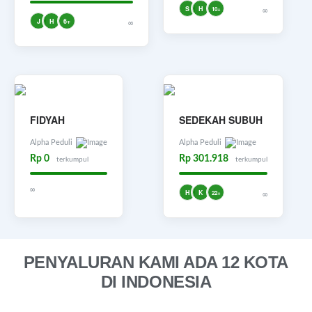
S
H
10+
∞
J
H
6+
∞
FIDYAH
SEDEKAH SUBUH
Alpha Peduli
Alpha Peduli
Rp 0
Rp 301.918
terkumpul
terkumpul
∞
H
K
22+
∞
PENYALURAN KAMI ADA 12 KOTA
DI INDONESIA